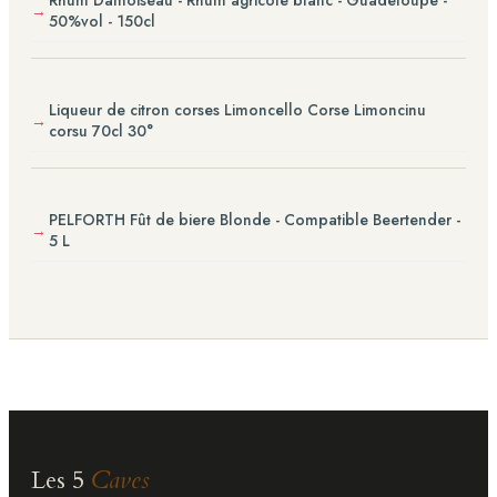
Rhum Damoiseau - Rhum agricole blanc - Guadeloupe -
50%vol - 150cl
Liqueur de citron corses Limoncello Corse Limoncinu
corsu 70cl 30°
PELFORTH Fût de biere Blonde - Compatible Beertender -
5 L
Les 5
Caves