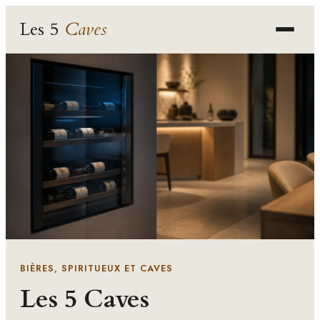
Les 5
Caves
Bières & brasseries
Spiritueux & liqueurs
Caves & conservation
Produits & terroir
BIÈRES, SPIRITUEUX ET CAVES
Les 5 Caves